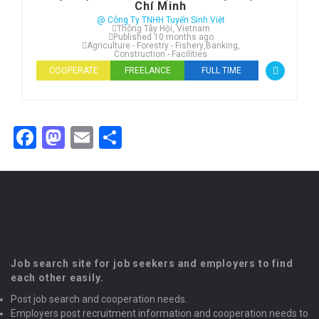
Chí Minh
@ Công Ty TNHH Tuyển Sinh Việt
Thông Tây Hội, Vietnam
Published 10 months ago
Agriculture - Forestry - Fishery
,
Banking
,
Construction - Facilities
COOPERATE
FREELANCE
FULL TIME
Facebook
Mastodon
Email
Share
Job search site for job seekers and employers to find
each other easily.
Post job search and cooperation needs.
Employers post recruitment information and cooperation needs to