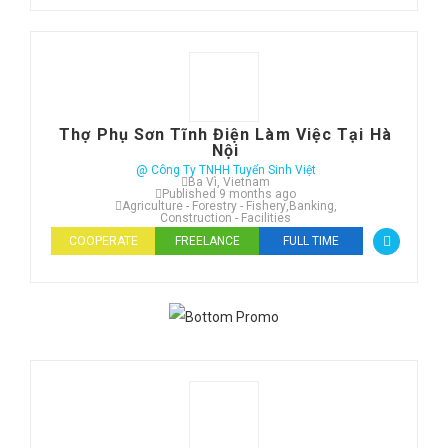
Thợ Phụ Sơn Tĩnh Điện Làm Việc Tại Hà
Nội
@ Công Ty TNHH Tuyển Sinh Việt
Ba Vì, Vietnam
Published 9 months ago
Agriculture - Forestry - Fishery
,
Banking
,
Construction - Facilities
COOPERATE
FREELANCE
FULL TIME