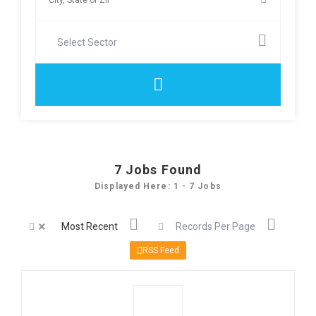
Select Sector
7
Jobs Found
Displayed Here: 1 - 7 Jobs
×
Most Recent
Records Per Page
RSS Feed