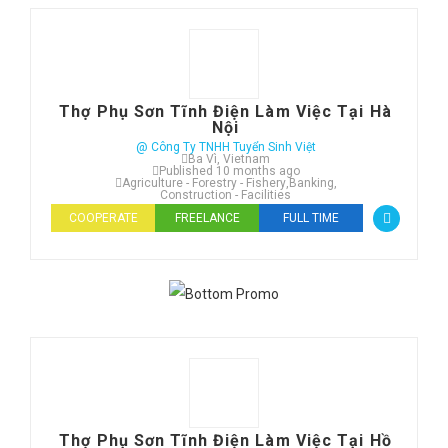
Thợ Phụ Sơn Tĩnh Điện Làm Việc Tại Hà
Nội
@ Công Ty TNHH Tuyển Sinh Việt
Ba Vì, Vietnam
Published 10 months ago
Agriculture - Forestry - Fishery
,
Banking
,
Construction - Facilities
COOPERATE
FREELANCE
FULL TIME
Thợ Phụ Sơn Tĩnh Điện Làm Việc Tại Hồ