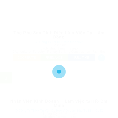
Thợ Phụ Sơn Tĩnh Điện Làm Việc Tại Lâm
Đồng
@ Công Ty TNHH Tuyển Sinh Việt
Vietnam
Published 9 months ago
Agriculture - Forestry - Fishery
,
Banking
,
Construction - Facilities
COOPERATE
FREELANCE
FULL TIME
Nhân Viên Kinh Doanh – Làm việc tại Hồ Chí
Minh
@ Công Ty TNHH Tư Vấn Du Học Việc Làm Đầu Tư Định Cư IQ
Thông Tây Hội, Vietnam
Published 10 months ago