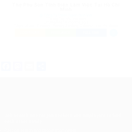
Thợ Phụ Sơn Tĩnh Điện Làm Việc Tại Hồ Chí
Minh
@ Công Ty TNHH Tuyển Sinh Việt
Thông Tây Hội, Vietnam
Published 10 months ago
Agriculture - Forestry - Fishery
,
Banking
,
Construction - Facilities
COOPERATE
FREELANCE
FULL TIME
Facebook
Mastodon
Email
Share
Job search site for job seekers and employers to find
each other easily.
Post job search and cooperation needs.