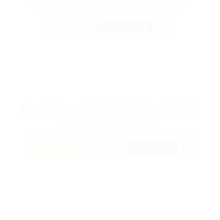
Accounting - Auditing - Tax
,
Agriculture - Forestry - Fishery
,
Architecture - Interior and Exterior Design
,
Banking
,
Chemistry - Biochemistry
,
Customer care
FREELANCE
FULL TIME
Thợ Phụ Sơn Tĩnh Điện Làm Việc Tại Hà Nội
@ Công Ty TNHH Tuyển Sinh Việt
Ba Vì, Vietnam
Published 10 months ago
Agriculture - Forestry - Fishery
,
Banking
,
Construction - Facilities
COOPERATE
FREELANCE
FULL TIME