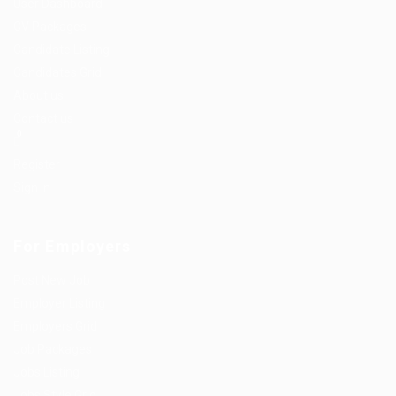
User Dashboard
CV Packages
Candidate Listing
Candidates Grid
About us
Contact us
0
Register
Sign In
For Employers
Post New Job
Employer Listing
Employers Grid
Job Packages
Jobs Listing
Jobs Style Grid