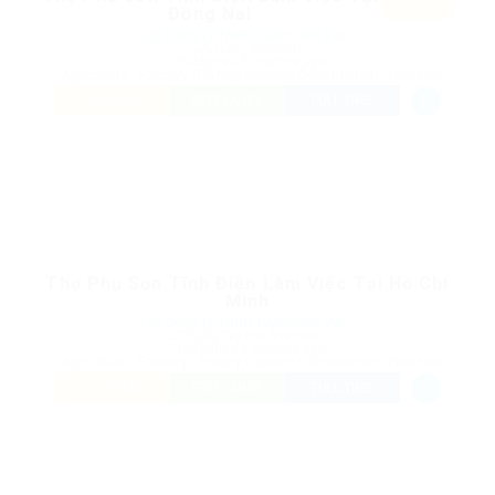
Đồng Nai
ed
@ Công Ty TNHH Tuyển Sinh Việt
An Lộc, Vietnam
Published 8 months ago
Agriculture - Forestry - Fishery
,
Banking
,
Construction - Facilities
COOPERATE
FREELANCE
FULL TIME
Thợ Phụ Sơn Tĩnh Điện Làm Việc Tại Hồ Chí
Minh
@ Công Ty TNHH Tuyển Sinh Việt
Thông Tây Hội, Vietnam
Published 9 months ago
Agriculture - Forestry - Fishery
,
Banking
,
Construction - Facilities
COOPERATE
FREELANCE
FULL TIME