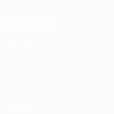
Employers post recruitment information and cooperation needs to
sell products and services.
LOGIN TO WEBSITE
Quick Links
Job Packages
Post New Job
Jobs Listing
Jobs Style Grid
Employer Listing
Employers Grid
For Candidates