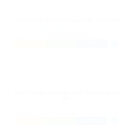
Thợ Phụ Sơn Tĩnh Điện Làm Việc Tại Hà Nội
@ Công Ty TNHH Tuyển Sinh Việt
Ba Vì, Vietnam
Published 9 months ago
Agriculture - Forestry - Fishery
,
Banking
,
Construction - Facilities
COOPERATE
FREELANCE
FULL TIME
Thợ Phụ Sơn Tĩnh Điện Làm Việc Tại Đồng
Nai
@ Công Ty TNHH Tuyển Sinh Việt
An Lộc, Vietnam
Published 9 months ago
Agriculture - Forestry - Fishery
,
Banking
,
Construction - Facilities
COOPERATE
FREELANCE
FULL TIME