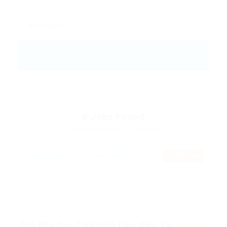
8
Jobs Found
Displayed Here: 1 - 8 Jobs
RSS Feed
Thợ Phụ Sơn Tĩnh Điện Làm Việc Tại
Featur