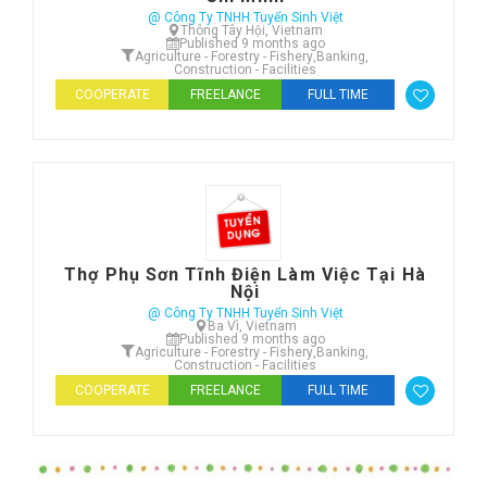
@ Công Ty TNHH Tuyển Sinh Việt
Thông Tây Hội, Vietnam
Published 9 months ago
Agriculture - Forestry - Fishery
,
Banking
,
Construction - Facilities
COOPERATE
FREELANCE
FULL TIME
Thợ Phụ Sơn Tĩnh Điện Làm Việc Tại Hà
Nội
@ Công Ty TNHH Tuyển Sinh Việt
Ba Vì, Vietnam
Published 9 months ago
Agriculture - Forestry - Fishery
,
Banking
,
Construction - Facilities
COOPERATE
FREELANCE
FULL TIME