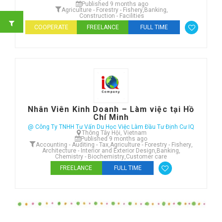
Published 9 months ago
Agriculture - Forestry - Fishery
,
Banking
,
Construction - Facilities
COOPERATE
FREELANCE
FULL TIME
Nhân Viên Kinh Doanh – Làm việc tại Hồ
Chí Minh
@ Công Ty TNHH Tư Vấn Du Học Việc Làm Đầu Tư Định Cư IQ
Thông Tây Hội, Vietnam
Published 9 months ago
Accounting - Auditing - Tax
,
Agriculture - Forestry - Fishery
,
Architecture - Interior and Exterior Design
,
Banking
,
Chemistry - Biochemistry
,
Customer care
FREELANCE
FULL TIME