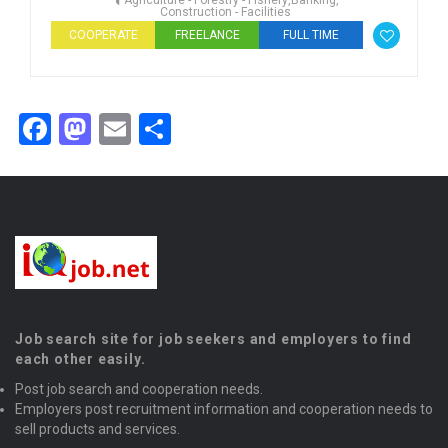
Agriculture - Forestry - Fishery
,
Banking
,
Construction - Facilities
COOPERATE
FREELANCE
FULL TIME
Facebook
Mastodon
Email
Share
Job search site for job seekers and employers to find
each other easily.
Post job search and cooperation needs.
Employers post recruitment information and cooperation needs to
sell products and services.