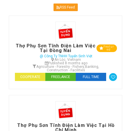
RSS Feed
Thợ Phụ Sơn Tĩnh Điện Làm Việc
Featur
Tại Đồng Nai
ed
@ Công Ty TNHH Tuyển Sinh Việt
An Lộc, Vietnam
Published 8 months ago
Agriculture - Forestry - Fishery
,
Banking
,
Construction - Facilities
COOPERATE
FREELANCE
FULL TIME
Thợ Phụ Sơn Tĩnh Điện Làm Việc Tại Hồ
Chí Minh