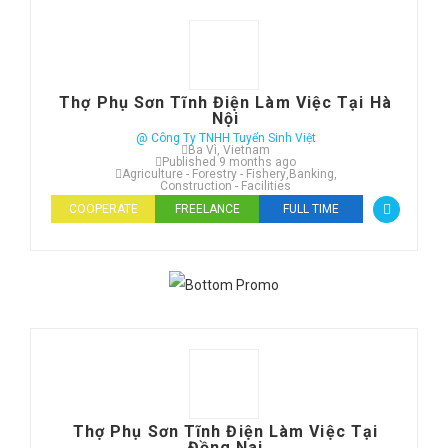
Thợ Phụ Sơn Tĩnh Điện Làm Việc Tại Hà
Nội
@ Công Ty TNHH Tuyển Sinh Việt
Ba Vì, Vietnam
Published 9 months ago
Agriculture - Forestry - Fishery
,
Banking
,
Construction - Facilities
COOPERATE
FREELANCE
FULL TIME
Thợ Phụ Sơn Tĩnh Điện Làm Việc Tại
Đồng Nai