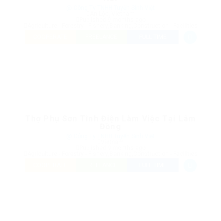
@ Công Ty TNHH Tuyển Sinh Việt
An Lộc, Vietnam
Published 9 months ago
Agriculture - Forestry - Fishery
,
Banking
,
Construction - Facilities
COOPERATE
FREELANCE
FULL TIME
Thợ Phụ Sơn Tĩnh Điện Làm Việc Tại Lâm
Đồng
@ Công Ty TNHH Tuyển Sinh Việt
Vietnam
Published 9 months ago
Agriculture - Forestry - Fishery
,
Banking
,
Construction - Facilities
COOPERATE
FREELANCE
FULL TIME