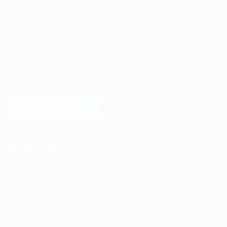
Job search site for job seekers and employers to find
each other easily.
Post job search and cooperation needs.
Employers post recruitment information and cooperation needs to
sell products and services.
LOGIN TO WEBSITE
Quick Links
Job Packages
Post New Job
Jobs Listing
Jobs Style Grid
Employer Listing