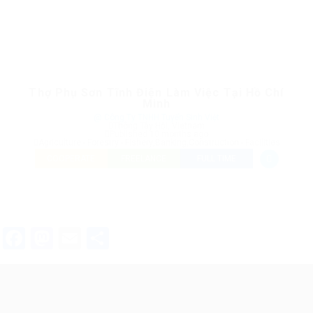
Thợ Phụ Sơn Tĩnh Điện Làm Việc Tại Hồ Chí
Minh
@ Công Ty TNHH Tuyển Sinh Việt
Thông Tây Hội, Vietnam
Published 10 months ago
Agriculture - Forestry - Fishery
,
Banking
,
Construction - Facilities
COOPERATE
FREELANCE
FULL TIME
Facebook
Mastodon
Email
Share