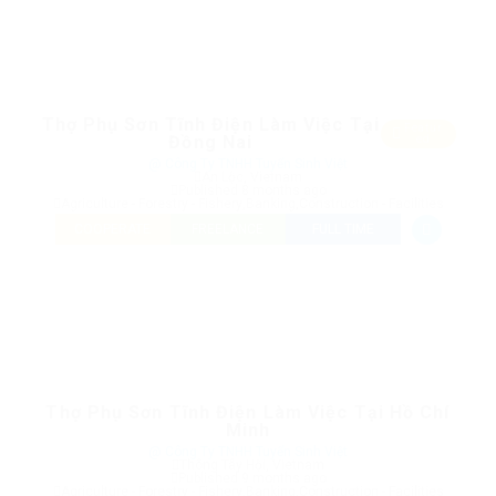
Thợ Phụ Sơn Tĩnh Điện Làm Việc Tại
Featur
Đồng Nai
ed
@ Công Ty TNHH Tuyển Sinh Việt
An Lộc, Vietnam
Published 8 months ago
Agriculture - Forestry - Fishery
,
Banking
,
Construction - Facilities
COOPERATE
FREELANCE
FULL TIME
Thợ Phụ Sơn Tĩnh Điện Làm Việc Tại Hồ Chí
Minh
@ Công Ty TNHH Tuyển Sinh Việt
Thông Tây Hội, Vietnam
Published 9 months ago
Agriculture - Forestry - Fishery
,
Banking
,
Construction - Facilities