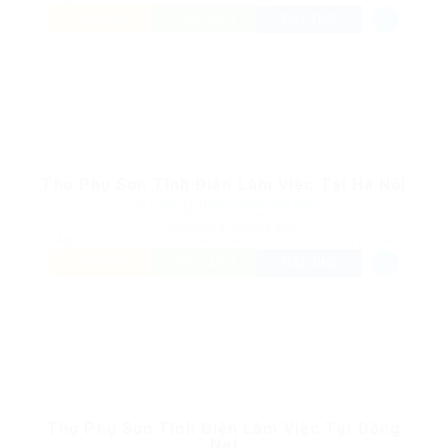
COOPERATE
FREELANCE
FULL TIME
Thợ Phụ Sơn Tĩnh Điện Làm Việc Tại Hà Nội
@ Công Ty TNHH Tuyển Sinh Việt
Ba Vì, Vietnam
Published 9 months ago
Agriculture - Forestry - Fishery
,
Banking
,
Construction - Facilities
COOPERATE
FREELANCE
FULL TIME
Thợ Phụ Sơn Tĩnh Điện Làm Việc Tại Đồng
Nai