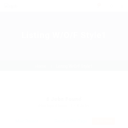
0
Listing W/O/F Style1
Home
Listing W/O/F Style1
8
Jobs Found
Displayed Here: 1 - 8 Jobs
RSS Feed