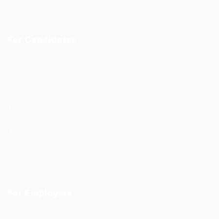
Employers Grid
For Candidates
User Dashboard
CV Packages
Candidate Listing
Candidates Grid
About us
Contact us
0
Register
Sign In
For Employers
Post New Job