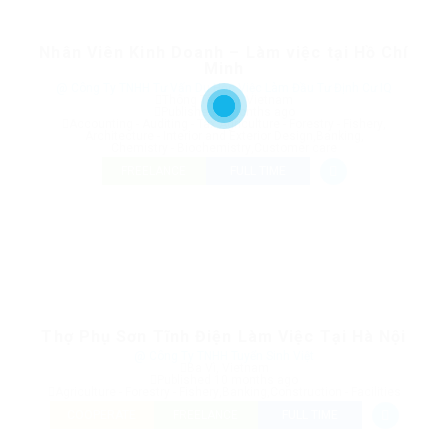
Nhân Viên Kinh Doanh – Làm việc tại Hồ Chí
Minh
@ Công Ty TNHH Tư Vấn Du Học Việc Làm Đầu Tư Định Cư IQ
Thông Tây Hội, Vietnam
Published 9 months ago
Accounting - Auditing - Tax
,
Agriculture - Forestry - Fishery
,
Architecture - Interior and Exterior Design
,
Banking
,
Chemistry - Biochemistry
,
Customer care
FREELANCE
FULL TIME
Thợ Phụ Sơn Tĩnh Điện Làm Việc Tại Hà Nội
@ Công Ty TNHH Tuyển Sinh Việt
Ba Vì, Vietnam
Published 10 months ago
Agriculture - Forestry - Fishery
,
Banking
,
Construction - Facilities
COOPERATE
FREELANCE
FULL TIME